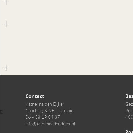
Contact
Be
Katherina den Dijker
Gez
t
Coaching & NEI Therapie
Pol
06 - 38 19 04 37
400
info@katherinadendijker.nl
Po