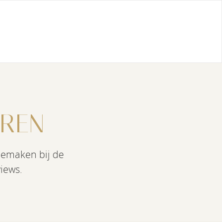
EREN
eemaken bij de
iews.