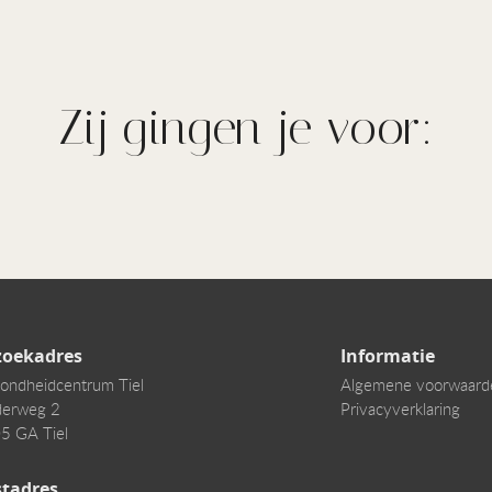
Zij gingen je voor:
zoekadres
Informatie
ondheidcentrum Tiel
Algemene voorwaard
derweg 2
Privacyverklaring
5 GA Tiel
stadres