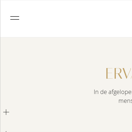
ERV
In de afgelop
mens