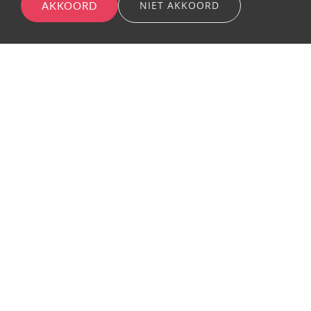
AKKOORD
NIET AKKOORD
Coaching & NEI Therapie
Het is mijn intentie om kinderen, jongeren, volwassenen
en ondernemers te begeleiden die merken dat ze
vastlopen in patronen, spanning vasthouden of zichzelf