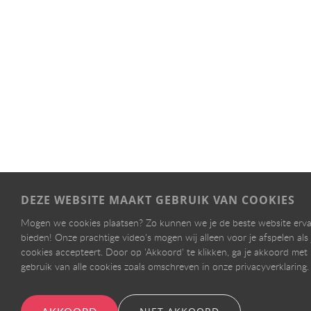
DEZE WEBSITE MAAKT GEBRUIK VAN COOKIES
Mogen we cookies plaatsen? Zo kunnen we je de beste website erva
bieden! Onze prachtige video's mogen wij alleen voor je afspelen als 
cookies accepteert. Door op 'Akkoord' te klikken, ga je akkoord met
gebruik van alle cookies zoals omschreven in onze privacyverklaring.