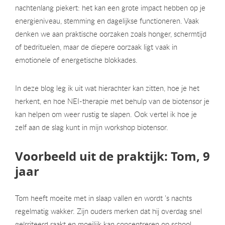
nachtenlang piekert: het kan een grote impact hebben op je
energieniveau, stemming en dagelijkse functioneren. Vaak
denken we aan praktische oorzaken zoals honger, schermtijd
of bedrituelen, maar de diepere oorzaak ligt vaak in
emotionele of energetische blokkades.
In deze blog leg ik uit wat hierachter kan zitten, hoe je het
herkent, en hoe NEI-therapie met behulp van de biotensor je
kan helpen om weer rustig te slapen. Ook vertel ik hoe je
zelf aan de slag kunt in mijn workshop biotensor.
Voorbeeld uit de praktijk: Tom, 9
jaar
Tom heeft moeite met in slaap vallen en wordt ’s nachts
regelmatig wakker. Zijn ouders merken dat hij overdag snel
geïrriteerd raakt en moeilijk kan concentreren op school.