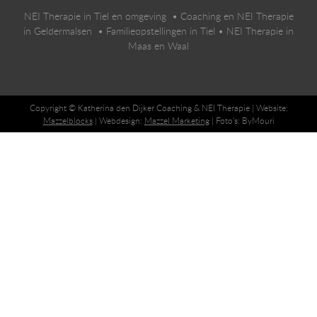
NEI Therapie in Tiel en omgeving
•
Coaching en NEI Therapie
in Geldermalsen
•
Familieopstellingen in Tiel
•
NEI Therapie in
Maas en Waal
Copyright © Katherina den Dijker Coaching & NEI Therapie | Website:
Mazzelblocks
| Webdesign:
Mazzel Marketing
| Foto's: ByMouri